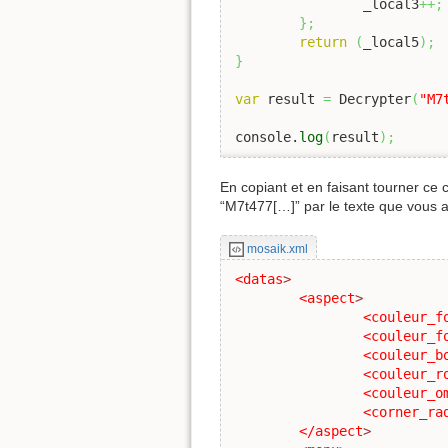
		_local3
++;
}
;
return
(
_local5
)
;
}
var
 result 
=
 Decrypter
(
"M7
console.
log
(
result
)
;
En copiant et en faisant tourner ce
“M7t477[…]” par le texte que vous 
mosaik.xml
<datas
>
<aspect
>
<couleur_f
<couleur_f
<couleur_b
<couleur_r
<couleur_o
<corner_ra
</aspect
>