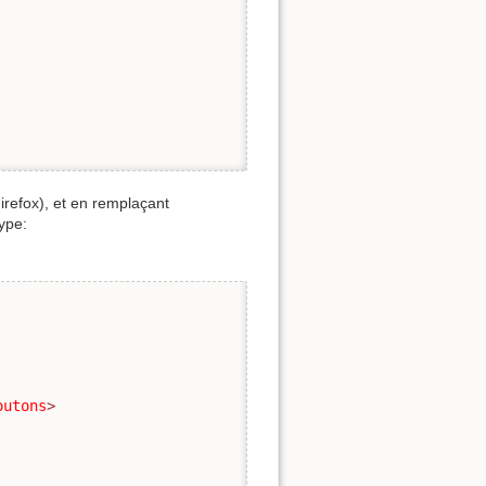
refox), et en remplaçant
ype:
outons
>