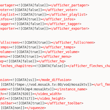
partager
>
<![CDATA[false]]>
</afficher_partager
>
voter
>
<![CDATA[false]]>
</afficher_voter
>
playlist
>
<![CDATA[true]]>
</afficher_playlist
>
infos
>
<![CDATA[true]]>
</afficher_infos
>
tagger
>
<![CDATA[false]]>
</afficher_tagger
>
exporter
>
<![CDATA[false]]>
</afficher_exporter
>
fullscreen
>
<![CDATA[true]]>
</afficher_fullscreen
>
temps
>
<![CDATA[true]]>
</afficher_temps
>
volume
>
<![CDATA[true]]>
</afficher_volume
>
menu
>
<![CDATA[true]]>
</afficher_menu
>
hq
>
<![CDATA[false]]>
</afficher_hq
>
fleches_chapitres
>
<![CDATA[false]]>
</afficher_fleches_ch
usion
>
<![CDATA[ss]]>
</mode_diffusion
>
![CDATA[rtmpe://vod.mosaik.tv:80/vod/mosaiktv]]>
</url_fm
name
>
<![CDATA[mp4:mosaiktv]]>
</instance_name
>
th
>
<![CDATA[920]]>
</video_width
>
ght
>
<![CDATA[517]]>
</video_height
>
toolbar
>
<![CDATA[true]]>
</afficher_toolbar
>
![CDATA[non]]>
</squeeze
>