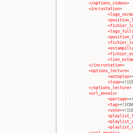
</options_videos
>
<incrustation
>
<logo_norm
<position_
<fichier_l
<logo_full
<position_
<fichier_l
<estampill
<fichier_e
<lien_esta
</incrustation
>
<options_lecture
>
<autoplay
>
<loop
>
<![C
</options_lecture
>
<url_envois
>
<partage
>
<
<tag
>
<![CD
<vote
>
<![C
<playlist_
<playlist_
<playlist_
</url_envois
>