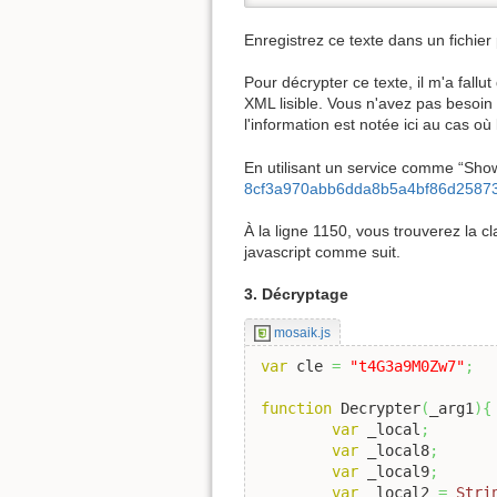
Enregistrez ce texte dans un fichier p
Pour décrypter ce texte, il m'a fall
XML lisible. Vous n'avez pas besoin
l'information est notée ici au cas o
En utilisant un service comme “Show
8cf3a970abb6dda8b5a4bf86d2587
À la ligne 1150, vous trouverez la c
javascript comme suit.
3. Décryptage
mosaik.js
var
 cle 
=
"t4G3a9M0Zw7"
;
function
 Decrypter
(
_arg1
)
{
var
 _local
;
var
 _local8
;
var
 _local9
;
var
 _local2 
=
Stri