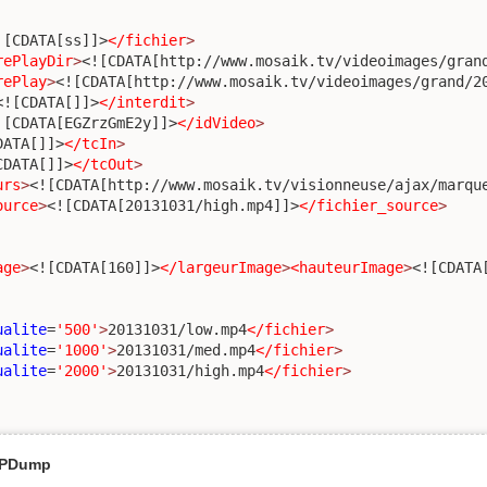
![CDATA[ss]]>
</fichier
>
rePlayDir
>
<![CDATA[http://www.mosaik.tv/videoimages/gran
rePlay
>
<![CDATA[http://www.mosaik.tv/videoimages/grand/2
<![CDATA[]]>
</interdit
>
![CDATA[EGZrzGmE2y]]>
</idVideo
>
DATA[]]>
</tcIn
>
CDATA[]]>
</tcOut
>
urs
>
<![CDATA[http://www.mosaik.tv/visionneuse/ajax/marqu
ource
>
<![CDATA[20131031/high.mp4]]>
</fichier_source
>
age
>
<![CDATA[160]]>
</largeurImage
>
<hauteurImage
>
<![CDATA
ualite
=
'500'
>
20131031/low.mp4
</fichier
>
ualite
=
'1000'
>
20131031/med.mp4
</fichier
>
ualite
=
'2000'
>
20131031/high.mp4
</fichier
>
TMPDump