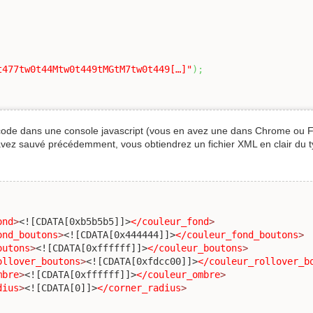
t477tw0t44Mtw0t449tMGtM7tw0t449[…]"
)
;
 code dans une console javascript (vous en avez une dans Chrome ou Fi
avez sauvé précédemment, vous obtiendrez un fichier XML en clair du t
ond
>
<![CDATA[0xb5b5b5]]>
</couleur_fond
>
ond_boutons
>
<![CDATA[0x444444]]>
</couleur_fond_boutons
>
outons
>
<![CDATA[0xffffff]]>
</couleur_boutons
>
ollover_boutons
>
<![CDATA[0xfdcc00]]>
</couleur_rollover_b
mbre
>
<![CDATA[0xffffff]]>
</couleur_ombre
>
dius
>
<![CDATA[0]]>
</corner_radius
>