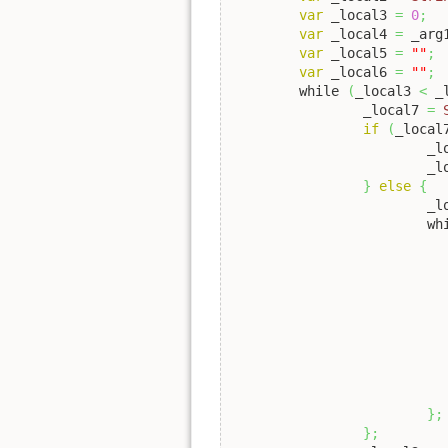
var
 _local3 
=
0
;
var
 _local4 
=
 _arg
var
 _local5 
=
""
;
var
 _local6 
=
""
;
	while 
(
_local3 
<
 _
		_local7 
=
if
(
_local
			
			
}
else
{
			
			
}
;
}
;