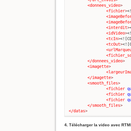
<donnees_video
>
<fichier
>
<
<imageBefo
<imageBefo
<interdit
>
<idVideo
>
<
<tcIn
>
<![C
<tcOut
>
<![
<urlMarque
<fichier_s
</donnees_video
>
<imagette
>
<largeurIm
</imagette
>
<smooth_files
>
<fichier
q
<fichier
q
<fichier
q
</smooth_files
>
</datas
>
4. Télécharger la video avec R