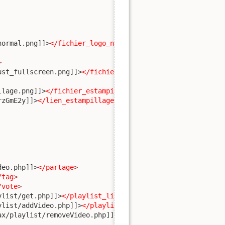
normal.png]]>
</fichier_logo_normal
>
>
ust_fullscreen.png]]>
</fichier_logo_fullscreen
>
llage.png]]>
</fichier_estampillage
>
rzGmE2y]]>
</lien_estampillage
>
deo.php]]>
</partage
>
/tag
>
/vote
>
ylist/get.php]]>
</playlist_liste
>
ylist/addVideo.php]]>
</playlist_ajout
>
ax/playlist/removeVideo.php]]>
</playlist_suppression
>