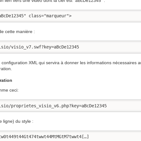
n lien vers une vidéo dont la clef est “aBcDe12345” :
aBcDe12345" class="marqueur">
 de cette manière :
isio/visio_v7.swf?key=aBcDe12345
de configuration XML qui servira à donner les informations nécessaires a
ation.
ration
omme ceci:
isio/proprietes_visio_v6.php?key=aBcDe12345
 ligne) du style :
tw0t449t44Gt474twwt44MtMGtM7twwt4[…]