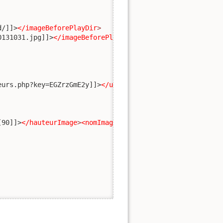
d/]]>
</imageBeforePlayDir
>
0131031.jpg]]>
</imageBeforePlay
>
eurs.php?key=EGZrzGmE2y]]>
</urlMarqueurs
>
[90]]>
</hauteurImage
>
<nomImage
>
<![CDATA[/videoimages/201