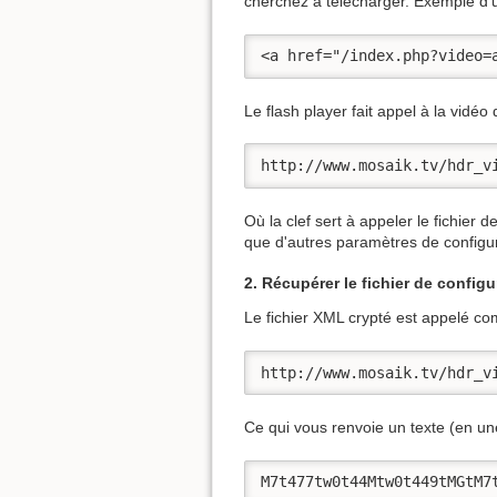
cherchez à télécharger. Exemple d'u
<a href="/index.php?video=
Le flash player fait appel à la vidéo
http://www.mosaik.tv/hdr_v
Où la clef sert à appeler le fichier 
que d'autres paramètres de configur
2. Récupérer le fichier de configu
Le fichier XML crypté est appelé c
http://www.mosaik.tv/hdr_v
Ce qui vous renvoie un texte (en une
M7t477tw0t44Mtw0t449tMGtM7