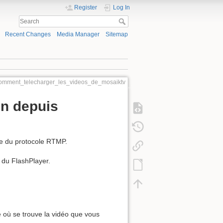
Register
Log In
Recent Changes
Media Manager
Sitemap
comment_telecharger_les_videos_de_mosaiktv
on depuis
re du protocole RTMP.
 du FlashPlayer.
 où se trouve la vidéo que vous