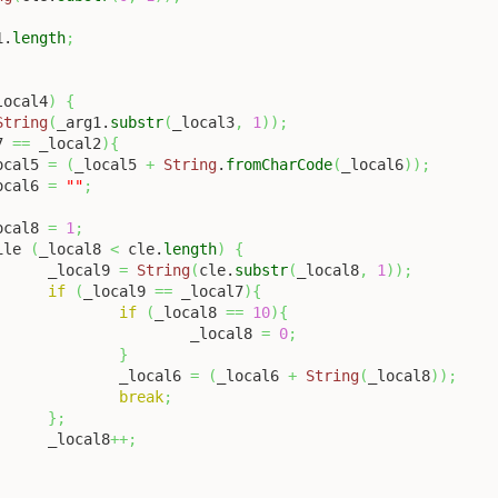
1.
length
;
local4
)
{
String
(
_arg1.
substr
(
_local3
,
1
)
)
;
7 
==
 _local2
)
{
_local5 
=
(
_local5 
+
String
.
fromCharCode
(
_local6
)
)
;
_local6 
=
""
;
_local8 
=
1
;
while 
(
_local8 
<
 cle.
length
)
{
				_local9 
=
String
(
cle.
substr
(
_local8
,
1
)
)
;
if
(
_local9 
==
 _local7
)
{
if
(
_local8 
==
10
)
{
						_local8 
=
0
;
}
					_local6 
=
(
_local6 
+
String
(
_local8
)
)
;
break
;
}
;
				_local8
++;