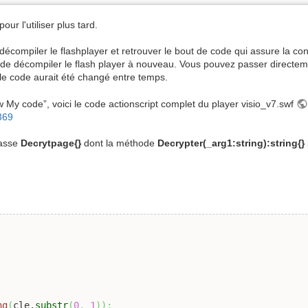
our l'utiliser plus tard.
ut décompiler le flashplayer et retrouver le bout de code qui assure la c
 de décompiler le flash player à nouveau. Vous pouvez passer directem
ù le code aurait été changé entre temps.
 My code”, voici le code actionscript complet du player visio_v7.swf
369
lasse
Decrytpage{}
dont la méthode
Decrypter(_arg1:string):string{}
ng
(
cle.
substr
(
0
,
1
)
)
;